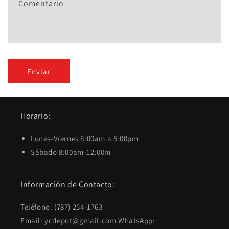
Comentario
Enviar
Horario:
Lunes-Viernes 8:00am a 5:00pm
Sábado 8:00am-12:00m
Información de Contacto:
Teléfono: (787) 254-1763
Email:
ycdepot@gmail.com
WhatsApp: