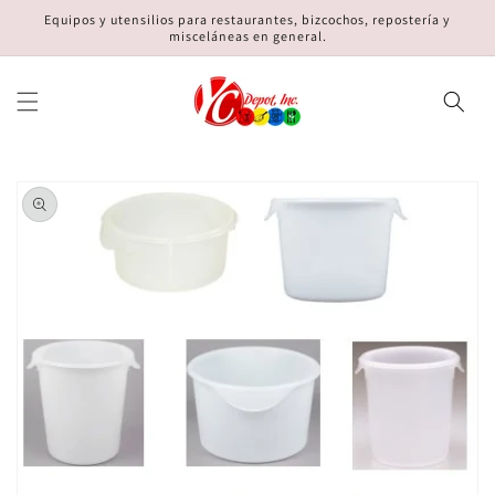
Ir
Equipos y utensilios para restaurantes, bizcochos, repostería y
directamente
misceláneas en general.
al contenido
Ir
directamente
a la
información
del producto