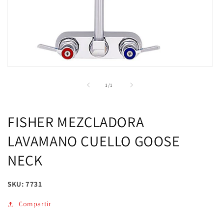
Abrir
elemento
multimedia
de
1
/
1
1
en
una
ventana
FISHER MEZCLADORA
modal
LAVAMANO CUELLO GOOSE
NECK
SKU: 7731
Compartir