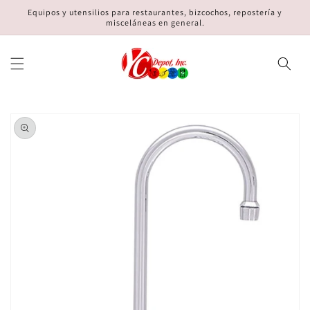
Ir
Equipos y utensilios para restaurantes, bizcochos, repostería y
directamente
misceláneas en general.
al contenido
Ir
directamente
a la
información
del producto