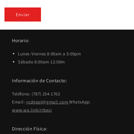
Enviar
Horario:
Lunes-Viernes 8:00am a 5:00pm
Sábado 8:00am-12:00m
Información de Contacto:
Teléfono: (787) 254-1763
Email:
ycdepot@gmail.com
WhatsApp:
www.wa.link/rrbeci
Dirección Física: