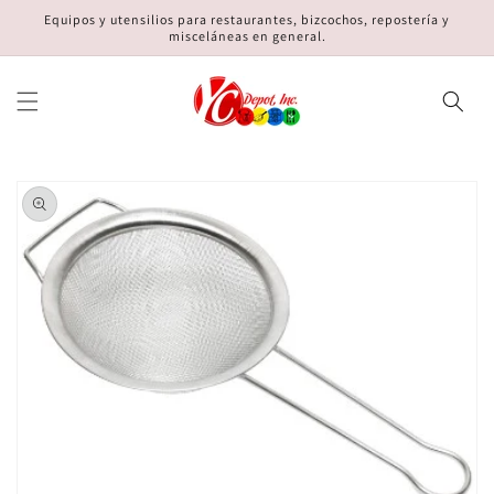
Ir
Equipos y utensilios para restaurantes, bizcochos, repostería y
directamente
misceláneas en general.
al contenido
Ir
directamente
a la
información
del producto