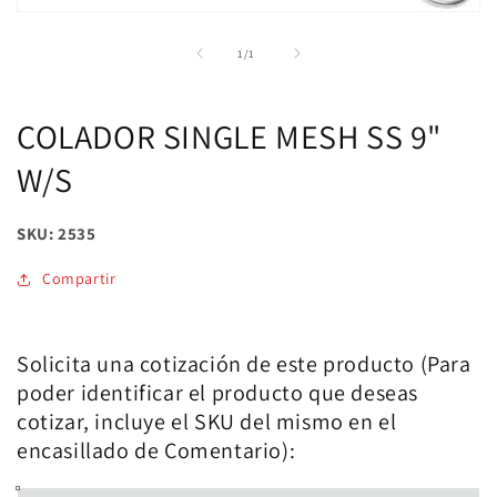
Abrir
elemento
multimedia
de
1
/
1
1
en
una
ventana
COLADOR SINGLE MESH SS 9"
modal
W/S
SKU: 2535
Compartir
Solicita una cotización de este producto (Para
poder identificar el producto que deseas
cotizar, incluye el SKU del mismo en el
encasillado de Comentario):